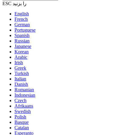
ESC را بزنید
English
French
German
Portuguese
Spanish
Russian
Japanese
Korean
Arabic
Irish
Greek
Turkish
Italian
Danish
Romanian
Indonesian
Czech
Afrikaans
Swedish
Polish
Basque
Catalan
Esperanto