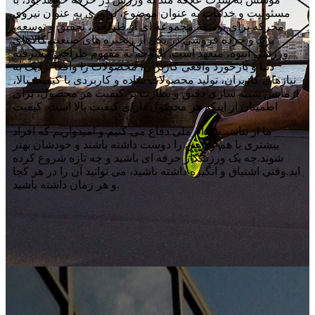
مسئولیت و خدمات به عنوان موضوع، نوآوری به عنوان نیروی
محرکه برای توسعه مجموعه ای از طراحی، تحقیق و توسعه،
برند و خرده فروشی در یکی از زنجیره های صنعت کالاهای
ورزشی انبوه، متعهد است. با توجه به مفهوم طراحی پیشرفته
دنیا و بازخورد واقعی کاربران، محصولات را واقعاً نزدیک به
نیازهای کاربران، تولید محصولات ساده و کاربردی با کیفیت بالا،
آزمایش شبیه سازی دقیق و نظارت بر کیفیت هر محصول، برای
اطمینان از اینکه هر محصول دارای کیفیت بالا است. کیفیت
ما از تناسب اندام ملی دفاع می کنیم و امیدواریم که افراد
بیشتری با هم ورزش را دوست داشته باشند و خودشان بهتر
شوند.چه یک ورزشکار حرفه ای باشید و چه تازه شروع کرده
اید.وقتی اشتیاق و انگیزه داشته باشید، می توانید آن را در هر کجا
و هر زمان داشته باشید.